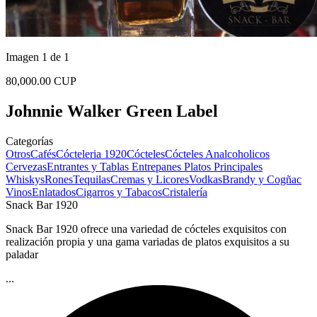
Imagen 1 de 1
80,000.00 CUP
Johnnie Walker Green Label
Categorías
Otros
Cafés
Cócteleria 1920
Cócteles
Cócteles Analcoholicos
Cervezas
Entrantes y Tablas
Entrepanes
Platos Principales
Whiskys
Rones
Tequilas
Cremas y Licores
Vodkas
Brandy y Cogñac
Vinos
Enlatados
Cigarros y Tabacos
Cristalería
Snack Bar 1920
Snack Bar 1920 ofrece una variedad de cócteles exquisitos con
realización propia y una gama variadas de platos exquisitos a su
paladar
...