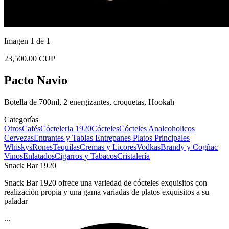
Imagen 1 de 1
23,500.00 CUP
Pacto Navio
Botella de 700ml, 2 energizantes, croquetas, Hookah
Categorías
Otros
Cafés
Cócteleria 1920
Cócteles
Cócteles Analcoholicos
Cervezas
Entrantes y Tablas
Entrepanes
Platos Principales
Whiskys
Rones
Tequilas
Cremas y Licores
Vodkas
Brandy y Cogñac
Vinos
Enlatados
Cigarros y Tabacos
Cristalería
Snack Bar 1920
Snack Bar 1920 ofrece una variedad de cócteles exquisitos con
realización propia y una gama variadas de platos exquisitos a su
paladar
...