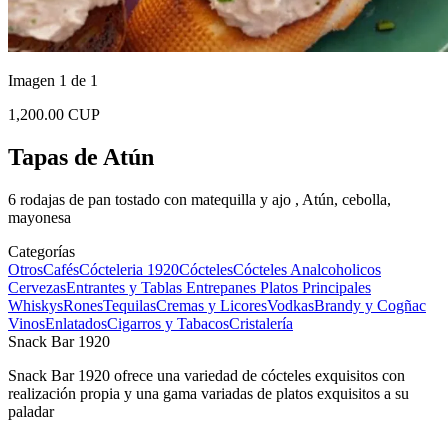
Imagen 1 de 1
1,200.00 CUP
Tapas de Atún
6 rodajas de pan tostado con matequilla y ajo , Atún, cebolla,
mayonesa
Categorías
Otros
Cafés
Cócteleria 1920
Cócteles
Cócteles Analcoholicos
Cervezas
Entrantes y Tablas
Entrepanes
Platos Principales
Whiskys
Rones
Tequilas
Cremas y Licores
Vodkas
Brandy y Cogñac
Vinos
Enlatados
Cigarros y Tabacos
Cristalería
Snack Bar 1920
Snack Bar 1920 ofrece una variedad de cócteles exquisitos con
realización propia y una gama variadas de platos exquisitos a su
paladar
...