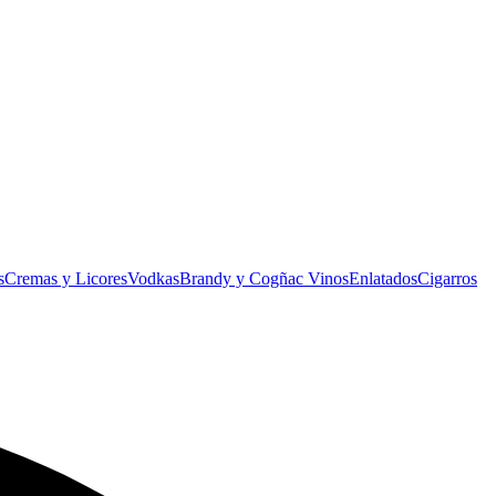
s
Cremas y Licores
Vodkas
Brandy y Cogñac
Vinos
Enlatados
Cigarros