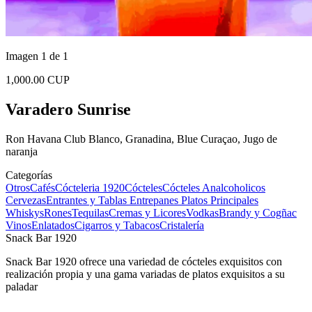
Imagen 1 de 1
1,000.00 CUP
Varadero Sunrise
Ron Havana Club Blanco, Granadina, Blue Curaçao, Jugo de
naranja
Categorías
Otros
Cafés
Cócteleria 1920
Cócteles
Cócteles Analcoholicos
Cervezas
Entrantes y Tablas
Entrepanes
Platos Principales
Whiskys
Rones
Tequilas
Cremas y Licores
Vodkas
Brandy y Cogñac
Vinos
Enlatados
Cigarros y Tabacos
Cristalería
Snack Bar 1920
Snack Bar 1920 ofrece una variedad de cócteles exquisitos con
realización propia y una gama variadas de platos exquisitos a su
paladar
...