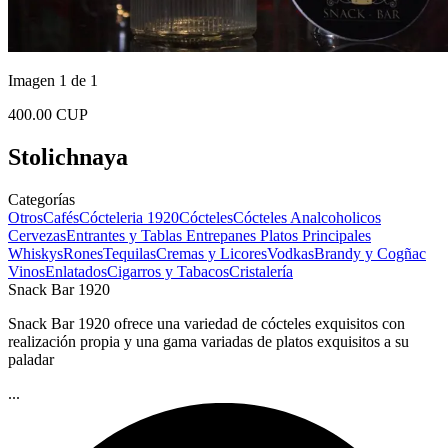
Imagen 1 de 1
400.00 CUP
Stolichnaya
Categorías
Otros
Cafés
Cócteleria 1920
Cócteles
Cócteles Analcoholicos
Cervezas
Entrantes y Tablas
Entrepanes
Platos Principales
Whiskys
Rones
Tequilas
Cremas y Licores
Vodkas
Brandy y Cogñac
Vinos
Enlatados
Cigarros y Tabacos
Cristalería
Snack Bar 1920
Snack Bar 1920 ofrece una variedad de cócteles exquisitos con
realización propia y una gama variadas de platos exquisitos a su
paladar
...