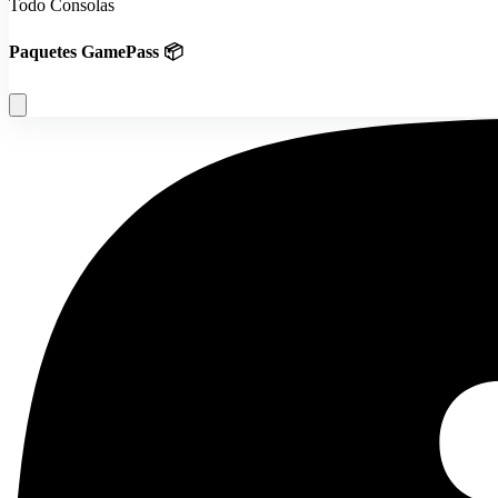
Todo Consolas
Paquetes GamePass 📦