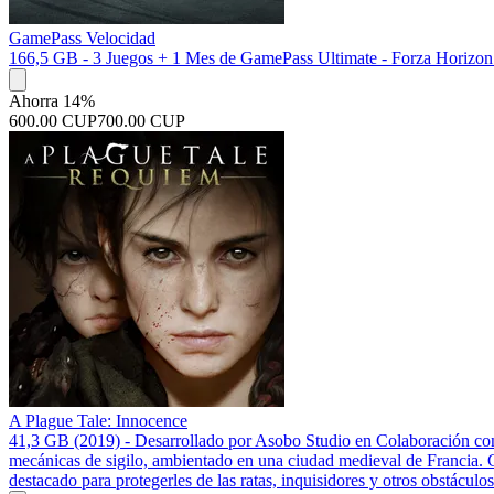
GamePass Velocidad
166,5 GB - 3 Juegos + 1 Mes de GamePass Ultimate - Forza Horizon 
Ahorra 14%
600.00 CUP
700.00 CUP
A Plague Tale: Innocence
41,3 GB (2019) - Desarrollado por Asobo Studio en Colaboración con
mecánicas de sigilo, ambientado en una ciudad medieval de Francia. C
destacado para protegerles de las ratas, inquisidores y otros obstáculos