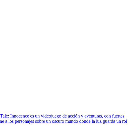
ale: Innocence es un videojuego de acción y aventuras, con fuertes
ne a los personajes sobre un oscuro mundo donde la luz guarda un rol