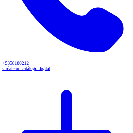
+5358180212
Créate un catálogo digital