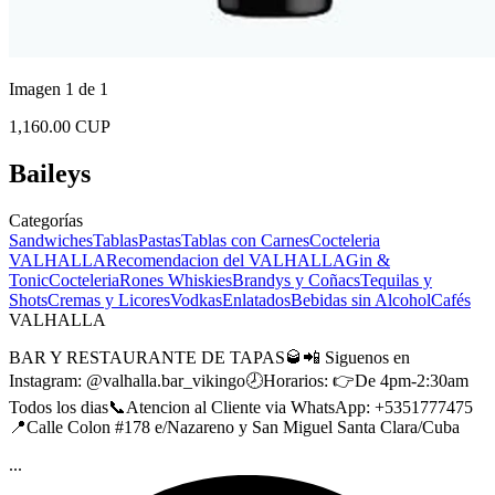
Imagen 1 de 1
1,160.00 CUP
Baileys
Categorías
Sandwiches
Tablas
Pastas
Tablas con Carnes
Cocteleria
VALHALLA
Recomendacion del VALHALLA
Gin &
Tonic
Cocteleria
Rones
Whiskies
Brandys y Coñacs
Tequilas y
Shots
Cremas y Licores
Vodkas
Enlatados
Bebidas sin Alcohol
Cafés
VALHALLA
BAR Y RESTAURANTE DE TAPAS🥃📲 Siguenos en
Instagram: @valhalla.bar_vikingo🕗Horarios: 👉De 4pm-2:30am
Todos los dias📞Atencion al Cliente via WhatsApp: +5351777475
📍Calle Colon #178 e/Nazareno y San Miguel Santa Clara/Cuba
...