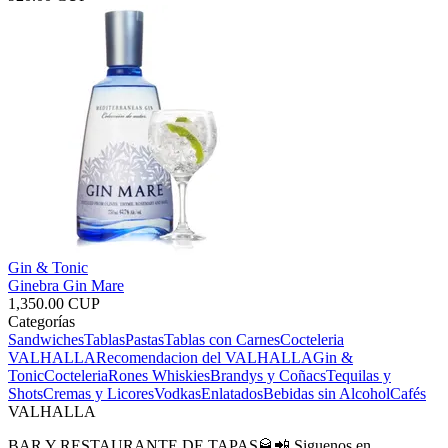
Gin & Tonic
Ginebra Gin Mare
1,350.00 CUP
Categorías
Sandwiches
Tablas
Pastas
Tablas con Carnes
Cocteleria
VALHALLA
Recomendacion del VALHALLA
Gin &
Tonic
Cocteleria
Rones
Whiskies
Brandys y Coñacs
Tequilas y
Shots
Cremas y Licores
Vodkas
Enlatados
Bebidas sin Alcohol
Cafés
VALHALLA
BAR Y RESTAURANTE DE TAPAS🥃📲 Siguenos en