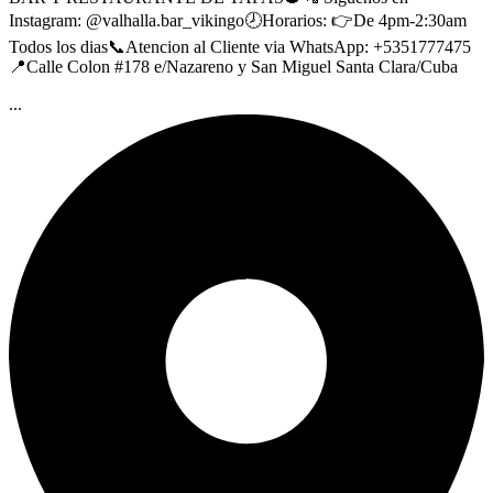
Instagram: @valhalla.bar_vikingo🕗Horarios: 👉De 4pm-2:30am
Todos los dias📞Atencion al Cliente via WhatsApp: +5351777475
📍Calle Colon #178 e/Nazareno y San Miguel Santa Clara/Cuba
...