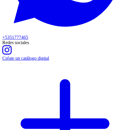
+5351777465
Redes sociales
Créate un catálogo digital