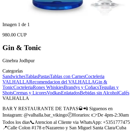
Imagen 1 de 1
980.00 CUP
Gin & Tonic
Ginebra Jodhpur
Categorías
Sandwiches
Tablas
Pastas
Tablas con Carnes
Cocteleria
VALHALLA
Recomendacion del VALHALLA
Gin &
Tonic
Cocteleria
Rones
Whiskies
Brandys y Coñacs
Tequilas y
Shots
Cremas y Licores
Vodkas
Enlatados
Bebidas sin Alcohol
Cafés
VALHALLA
BAR Y RESTAURANTE DE TAPAS🥃📲 Siguenos en
Instagram: @valhalla.bar_vikingo🕗Horarios: 👉De 4pm-2:30am
Todos los dias📞Atencion al Cliente via WhatsApp: +5351777475
📍Calle Colon #178 e/Nazareno y San Miguel Santa Clara/Cuba