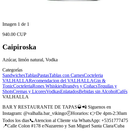
Imagen 1 de 1
940.00 CUP
Caipiroska
Azúcar, limón natural, Vodka
Categorías
Sandwiches
Tablas
Pastas
Tablas con Carnes
Cocteleria
VALHALLA
Recomendacion del VALHALLA
Gin &
Tonic
Cocteleria
Rones
Whiskies
Brandys y Coñacs
Tequilas y
Shots
Cremas y Licores
Vodkas
Enlatados
Bebidas sin Alcohol
Cafés
VALHALLA
BAR Y RESTAURANTE DE TAPAS🥃📲 Siguenos en
Instagram: @valhalla.bar_vikingo🕗Horarios: 👉De 4pm-2:30am
Todos los dias📞Atencion al Cliente via WhatsApp: +5351777475
📍Calle Colon #178 e/Nazareno y San Miguel Santa Clara/Cuba