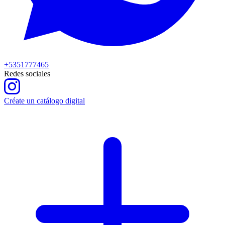
+5351777465
Redes sociales
Créate un catálogo digital