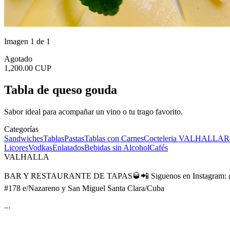
Imagen 1 de 1
Agotado
1,200.00 CUP
Tabla de queso gouda
Sabor ideal para acompañar un vino o tu trago favorito.
Categorías
Sandwiches
Tablas
Pastas
Tablas con Carnes
Cocteleria VALHALLA
R
Licores
Vodkas
Enlatados
Bebidas sin Alcohol
Cafés
VALHALLA
BAR Y RESTAURANTE DE TAPAS🥃📲 Siguenos en Instagram: @valh
#178 e/Nazareno y San Miguel Santa Clara/Cuba
...