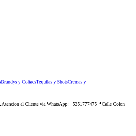
s
Brandys y Coñacs
Tequilas y Shots
Cremas y
tencion al Cliente via WhatsApp: +5351777475📍Calle Colon