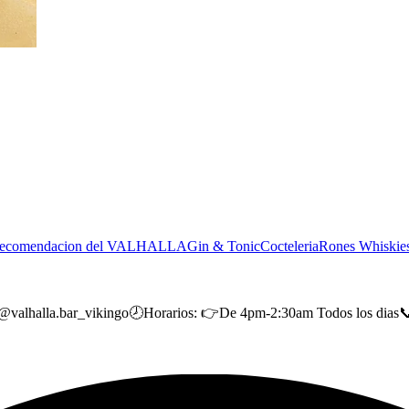
ecomendacion del VALHALLA
Gin & Tonic
Cocteleria
Rones
Whiskie
alla.bar_vikingo🕗Horarios: 👉De 4pm-2:30am Todos los dias📞A