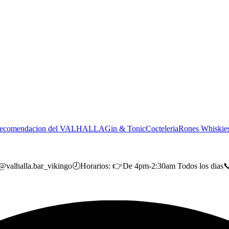
ecomendacion del VALHALLA
Gin & Tonic
Cocteleria
Rones
Whiskie
alla.bar_vikingo🕗Horarios: 👉De 4pm-2:30am Todos los dias📞A