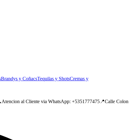
s
Brandys y Coñacs
Tequilas y Shots
Cremas y
tencion al Cliente via WhatsApp: +5351777475📍Calle Colon