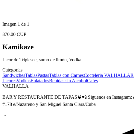
Imagen 1 de 1
870.00 CUP
Kamikaze
Licor de Triplesec, sumo de limón, Vodka
Categorías
Sandwiches
Tablas
Pastas
Tablas con Carnes
Cocteleria VALHALLA
R
Licores
Vodkas
Enlatados
Bebidas sin Alcohol
Cafés
VALHALLA
BAR Y RESTAURANTE DE TAPAS🥃📲 Siguenos en Instagram: @valh
#178 e/Nazareno y San Miguel Santa Clara/Cuba
...