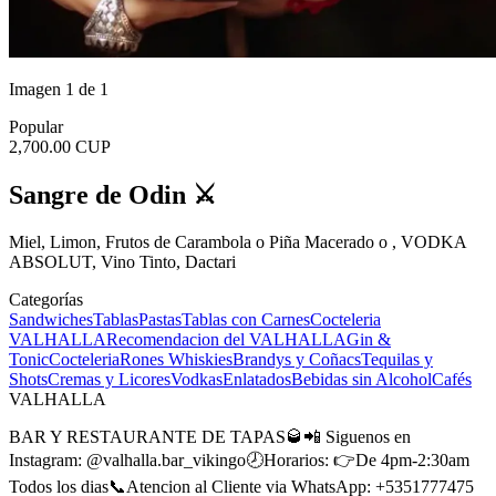
Imagen 1 de 1
Popular
2,700.00 CUP
Sangre de Odin ⚔️
Miel, Limon, Frutos de Carambola o Piña Macerado o , VODKA
ABSOLUT, Vino Tinto, Dactari
Categorías
Sandwiches
Tablas
Pastas
Tablas con Carnes
Cocteleria
VALHALLA
Recomendacion del VALHALLA
Gin &
Tonic
Cocteleria
Rones
Whiskies
Brandys y Coñacs
Tequilas y
Shots
Cremas y Licores
Vodkas
Enlatados
Bebidas sin Alcohol
Cafés
VALHALLA
BAR Y RESTAURANTE DE TAPAS🥃📲 Siguenos en
Instagram: @valhalla.bar_vikingo🕗Horarios: 👉De 4pm-2:30am
Todos los dias📞Atencion al Cliente via WhatsApp: +5351777475