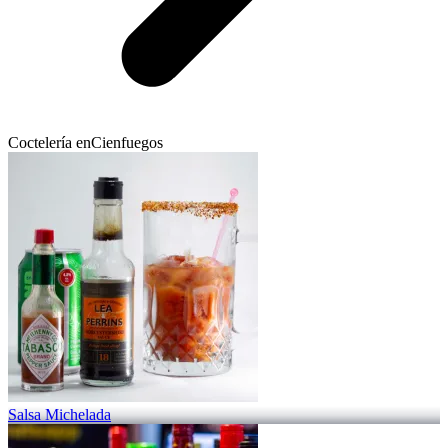
Coctelería en
Cienfuegos
Salsa Michelada