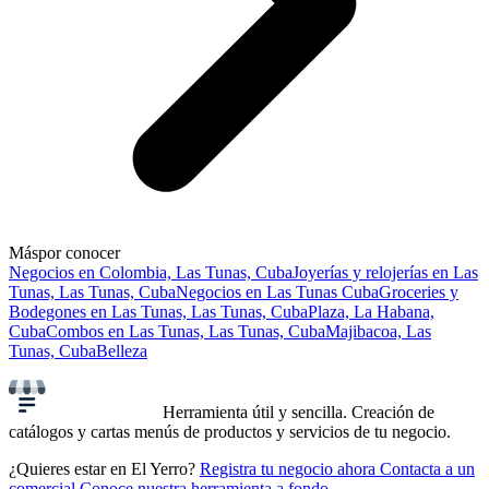
Más
por conocer
Negocios en Colombia, Las Tunas, Cuba
Joyerías y relojerías en Las
Tunas, Las Tunas, Cuba
Negocios en Las Tunas Cuba
Groceries y
Bodegones en Las Tunas, Las Tunas, Cuba
Plaza, La Habana,
Cuba
Combos en Las Tunas, Las Tunas, Cuba
Majibacoa, Las
Tunas, Cuba
Belleza
Herramienta útil y sencilla. Creación de
catálogos y cartas menús de productos y servicios de tu negocio.
¿Quieres estar en El Yerro?
Registra tu negocio ahora
Contacta a un
comercial
Conoce nuestra herramienta a fondo