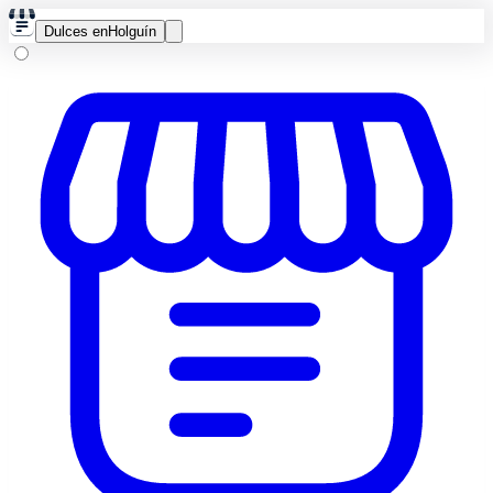
Dulces en
Holguín