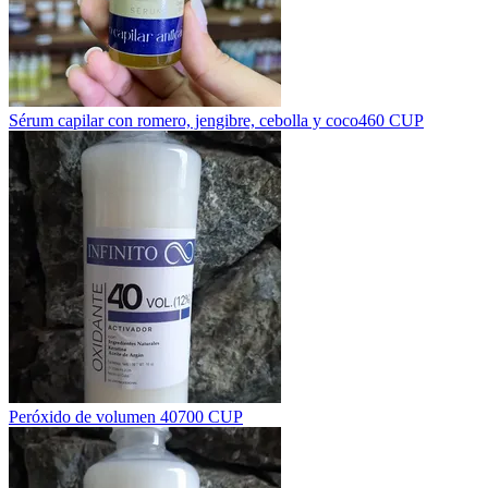
Sérum capilar con romero, jengibre, cebolla y coco
460 CUP
Peróxido de volumen 40
700 CUP