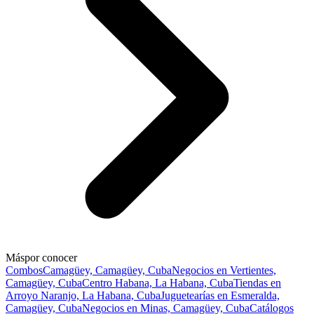
Más
por conocer
Combos
Camagüey, Camagüey, Cuba
Negocios en Vertientes,
Camagüey, Cuba
Centro Habana, La Habana, Cuba
Tiendas en
Arroyo Naranjo, La Habana, Cuba
Juguetearías en Esmeralda,
Camagüey, Cuba
Negocios en Minas, Camagüey, Cuba
Catálogos