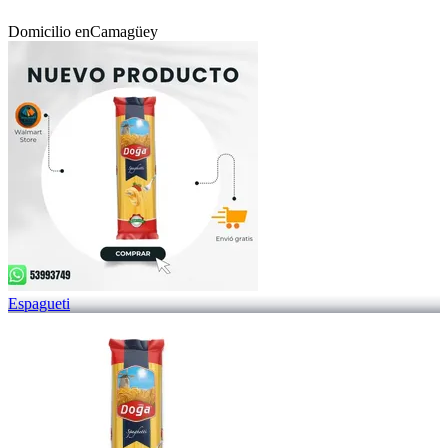
Domicilio en
Camagüey
Espagueti