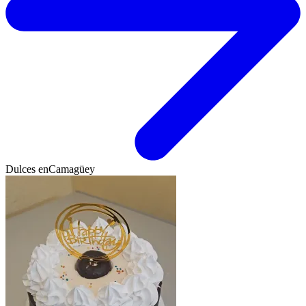
Dulces en
Camagüey