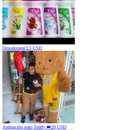
Desodorante
3.5 USD
Animación osito Teddy 👑
20 USD