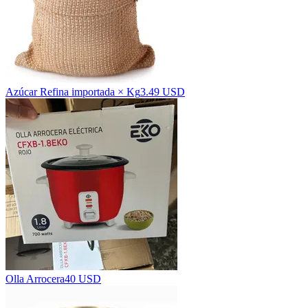
Azúcar Refina importada × Kg
3.49 USD
Olla Arrocera
40 USD