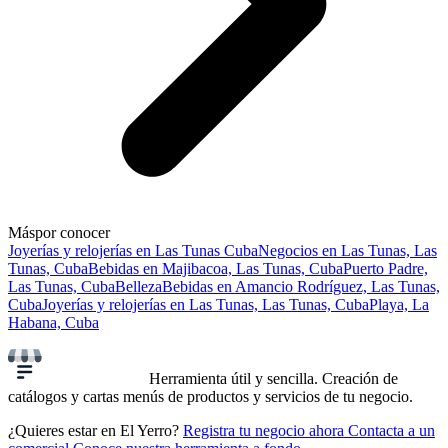
Más
por conocer
Joyerías y relojerías en Las Tunas Cuba
Negocios en Las Tunas, Las
Tunas, Cuba
Bebidas en Majibacoa, Las Tunas, Cuba
Puerto Padre,
Las Tunas, Cuba
Belleza
Bebidas en Amancio Rodríguez, Las Tunas,
Cuba
Joyerías y relojerías en Las Tunas, Las Tunas, Cuba
Playa, La
Habana, Cuba
Herramienta útil y sencilla. Creación de
catálogos y cartas menús de productos y servicios de tu negocio.
¿Quieres estar en El Yerro?
Registra tu negocio ahora
Contacta a un