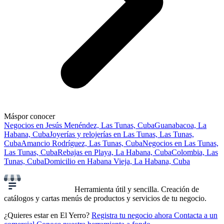
Más
por conocer
Negocios en Jesús Menéndez, Las Tunas, Cuba
Guanabacoa, La
Habana, Cuba
Joyerías y relojerías en Las Tunas, Las Tunas,
Cuba
Amancio Rodríguez, Las Tunas, Cuba
Negocios en Las Tunas,
Las Tunas, Cuba
Rebajas en Playa, La Habana, Cuba
Colombia, Las
Tunas, Cuba
Domicilio en Habana Vieja, La Habana, Cuba
Herramienta útil y sencilla. Creación de
catálogos y cartas menús de productos y servicios de tu negocio.
¿Quieres estar en El Yerro?
Registra tu negocio ahora
Contacta a un