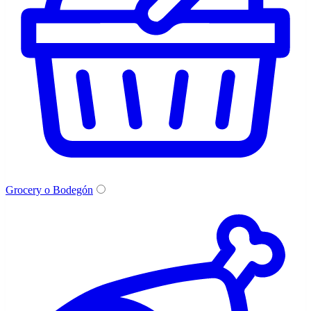
Grocery o Bodegón