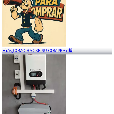
🛒👉¿COMO HACER SU COMPRA? 🛍️