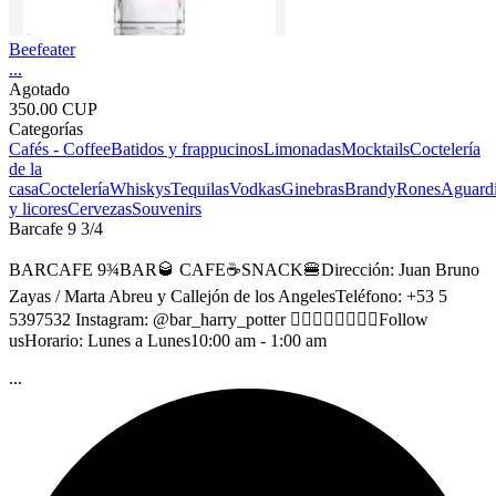
Beefeater
...
Agotado
350.00 CUP
Categorías
Cafés - Coffee
Batidos y frappucinos
Limonadas
Mocktails
Coctelería
de la
casa
Coctelería
Whiskys
Tequilas
Vodkas
Ginebras
Brandy
Rones
Aguardi
y licores
Cervezas
Souvenirs
Barcafe 9 3/4
BARCAFE 9¾BAR🥃 CAFE☕SNACK🍔Dirección: Juan Bruno
Zayas / Marta Abreu y Callejón de los AngelesTeléfono: +53 5
5397532 Instagram: @bar_harry_potter 👆🏻👆🏻👆🏻👆🏻Follow
usHorario: Lunes a Lunes10:00 am - 1:00 am
...