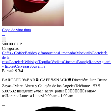
Copa de vino tinto
...
500.00 CUP
Categorías
Cafés - Coffee
Batidos y frappucinos
Limonadas
Mocktails
Coctelería
de la
casa
Coctelería
Whiskys
Tequilas
Vodkas
Ginebras
Brandy
Rones
Aguardi
y licores
Cervezas
Souvenirs
Barcafe 9 3/4
BARCAFE 9¾BAR🥃 CAFE☕SNACK🍔Dirección: Juan Bruno
Zayas / Marta Abreu y Callejón de los AngelesTeléfono: +53 5
5397532 Instagram: @bar_harry_potter 👆🏻👆🏻👆🏻👆🏻Follow
usHorario: Lunes a Lunes10:00 am - 1:00 am
...