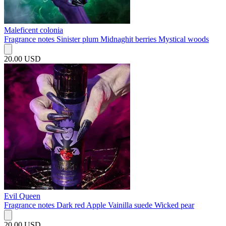
Maleficent colonia
Fragrance notes Sinister plum Midnaghit berries Mystical woods
20.00 USD
Evil Queen
Fragrance notes Dark red Apple Vainilla suede Wicked pear
20.00 USD