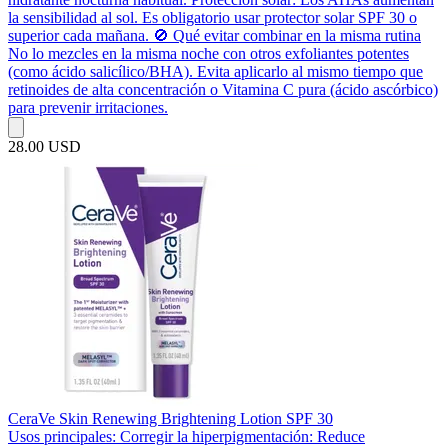
la sensibilidad al sol. Es obligatorio usar protector solar SPF 30 o
superior cada mañana. 🚫 Qué evitar combinar en la misma rutina
No lo mezcles en la misma noche con otros exfoliantes potentes
(como ácido salicílico/BHA). Evita aplicarlo al mismo tiempo que
retinoides de alta concentración o Vitamina C pura (ácido ascórbico)
para prevenir irritaciones.
28.00 USD
CeraVe Skin Renewing Brightening Lotion SPF 30
Usos principales: Corregir la hiperpigmentación: Reduce