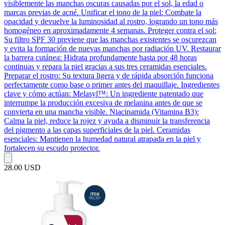
visiblemente las manchas oscuras causadas por el sol, la edad o
marcas previas de acné. Unificar el tono de la piel: Combate la
opacidad y devuelve la luminosidad al rostro, logrando un tono más
homogéneo en aproximadamente 4 semanas. Proteger contra el sol:
Su filtro SPF 30 previene que las manchas existentes se oscurezcan
y evita la formación de nuevas manchas por radiación UV. Restaurar
la barrera cutánea: Hidrata profundamente hasta por 48 horas
continuas y repara la piel gracias a sus tres ceramidas esenciales.
Preparar el rostro: Su textura ligera y de rápida absorción funciona
perfectamente como base o primer antes del maquillaje. Ingredientes
clave y cómo actúan: Melasyl™: Un ingrediente patentado que
interrumpe la producción excesiva de melanina antes de que se
convierta en una mancha visible. Niacinamida (Vitamina B3):
Calma la piel, reduce la rojez y ayuda a disminuir la transferencia
del pigmento a las capas superficiales de la piel. Ceramidas
esenciales: Mantienen la humedad natural atrapada en la piel y
fortalecen su escudo protector.
28.00 USD