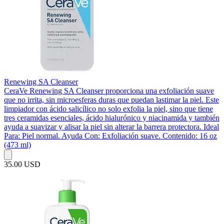
Renewing SA Cleanser
CeraVe Renewing SA Cleanser proporciona una exfoliación suave
que no irrita, sin microesferas duras que puedan lastimar la piel. Este
limpiador con ácido salicílico no solo exfolia la piel, sino que tiene
tres ceramidas esenciales, ácido hialurónico y niacinamida y también
ayuda a suavizar y alisar la piel sin alterar la barrera protectora. Ideal
Para: Piel normal. Ayuda Con: Exfoliación suave. Contenido: 16 oz
(473 ml)
35.00 USD