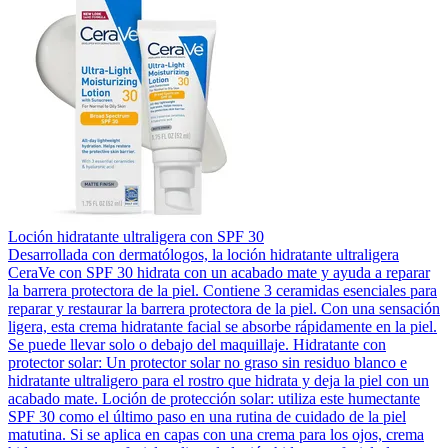
Loción hidratante ultraligera con SPF 30
Desarrollada con dermatólogos, la loción hidratante ultraligera
CeraVe con SPF 30 hidrata con un acabado mate y ayuda a reparar
la barrera protectora de la piel. Contiene 3 ceramidas esenciales para
reparar y restaurar la barrera protectora de la piel. Con una sensación
ligera, esta crema hidratante facial se absorbe rápidamente en la piel.
Se puede llevar solo o debajo del maquillaje. Hidratante con
protector solar: Un protector solar no graso sin residuo blanco e
hidratante ultraligero para el rostro que hidrata y deja la piel con un
acabado mate. Loción de protección solar: utiliza este humectante
SPF 30 como el último paso en una rutina de cuidado de la piel
matutina. Si se aplica en capas con una crema para los ojos, crema