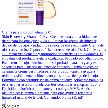
Crema para ojos con vitamina C
Skin Renewing Vitamin C Eye Cream es una crema hidratante
diaria para los ojos que ayuda a iluminar las ojeras, deshinchar
debajo de los ojos y reducir los signos de envejecimiento Crema de
ojos con vitamina C pura al 5 %: la crema de ojos Dark Circle ayuda
a iluminar visiblemente y proporcionar beneficios antioxidantes. El
embalaje del producto evita la oxidación. Probado por oftalmólogo:
Esta crema de ojos iluminadora está probada para alergias y es
adecuada para usuarios de lentes de contacto. Crema de ojos de
cafeína: la crema desinflada para los ojos con cafeína ayuda a
reducir visiblemente la hinchazón y las bolsas debajo de los ojos.
Formulada con ceramidas: esta crema antienvejecimiento para ojos
para arrugas está formulada con tres ceramidas esenciales (1, 3, 6-
II), ácido hialurónico hidratante y tecnología MVE. Ácido
hialurónico: la crema hidratante para ojos ayuda a retener la
humedad natural de la piel. Contenido: 0.5 oz (15 ml)
28.00 USD