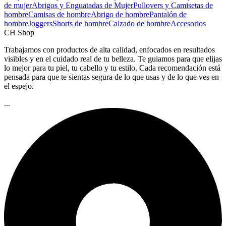
de mujer
Abrigos y Enguatadas de Mujer
Pullovers y Camisetas de
hombre
Camisas de hombre
Abrigo de hombre
Pantalón de
hombre
Joggers
Shorts de hombre
Calzado de hombre
Accesorios
CH Shop
Trabajamos con productos de alta calidad, enfocados en resultados
visibles y en el cuidado real de tu belleza. Te guiamos para que elijas
lo mejor para tu piel, tu cabello y tu estilo. Cada recomendación está
pensada para que te sientas segura de lo que usas y de lo que ves en
el espejo.
...