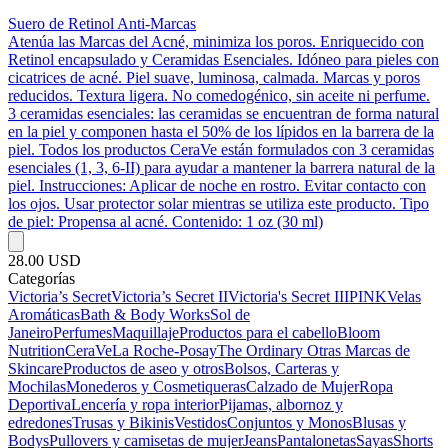
Suero de Retinol Anti-Marcas
Atenúa las Marcas del Acné, minimiza los poros. Enriquecido con
Retinol encapsulado y Ceramidas Esenciales. Idóneo para pieles con
cicatrices de acné. Piel suave, luminosa, calmada. Marcas y poros
reducidos. Textura ligera. No comedogénico, sin aceite ni perfume.
3 ceramidas esenciales: las ceramidas se encuentran de forma natural
en la piel y componen hasta el 50% de los lípidos en la barrera de la
piel. Todos los productos CeraVe están formulados con 3 ceramidas
esenciales (1, 3, 6-II) para ayudar a mantener la barrera natural de la
piel. Instrucciones: Aplicar de noche en rostro. Evitar contacto con
los ojos. Usar protector solar mientras se utiliza este producto. Tipo
de piel: Propensa al acné. Contenido: 1 oz (30 ml)
28.00 USD
Categorías
Victoria’s Secret
Victoria’s Secret II
Victoria's Secret III
PINK
Velas
Aromáticas
Bath & Body Works
Sol de
Janeiro
Perfumes
Maquillaje
Productos para el cabello
Bloom
Nutrition
CeraVe
La Roche-Posay
The Ordinary
Otras Marcas de
Skincare
Productos de aseo y otros
Bolsos, Carteras y
Mochilas
Monederos y Cosmetiqueras
Calzado de Mujer
Ropa
Deportiva
Lencería y ropa interior
Pijamas, albornoz y
edredones
Trusas y Bikinis
Vestidos
Conjuntos y Monos
Blusas y
Bodys
Pullovers y camisetas de mujer
Jeans
Pantalonetas
Sayas
Shorts