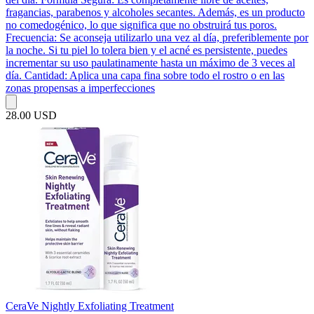
fragancias, parabenos y alcoholes secantes. Además, es un producto
no comedogénico, lo que significa que no obstruirá tus poros.
Frecuencia: Se aconseja utilizarlo una vez al día, preferiblemente por
la noche. Si tu piel lo tolera bien y el acné es persistente, puedes
incrementar su uso paulatinamente hasta un máximo de 3 veces al
día. Cantidad: Aplica una capa fina sobre todo el rostro o en las
zonas propensas a imperfecciones
28.00 USD
CeraVe Nightly Exfoliating Treatment