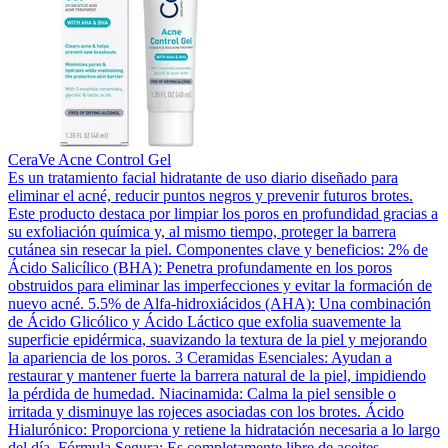
CeraVe Acne Control Gel
Es un tratamiento facial hidratante de uso diario diseñado para
eliminar el acné, reducir puntos negros y prevenir futuros brotes.
Este producto destaca por limpiar los poros en profundidad gracias a
su exfoliación química y, al mismo tiempo, proteger la barrera
cutánea sin resecar la piel. Componentes clave y beneficios: 2% de
Ácido Salicílico (BHA): Penetra profundamente en los poros
obstruidos para eliminar las imperfecciones y evitar la formación de
nuevo acné. 5.5% de Alfa-hidroxiácidos (AHA): Una combinación
de Ácido Glicólico y Ácido Láctico que exfolia suavemente la
superficie epidérmica, suavizando la textura de la piel y mejorando
la apariencia de los poros. 3 Ceramidas Esenciales: Ayudan a
restaurar y mantener fuerte la barrera natural de la piel, impidiendo
la pérdida de humedad. Niacinamida: Calma la piel sensible o
irritada y disminuye las rojeces asociadas con los brotes. Ácido
Hialurónico: Proporciona y retiene la hidratación necesaria a lo largo
del día. Fórmula Segura: Es completamente libre de aceites,