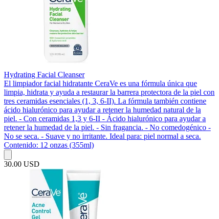
Hydrating Facial Cleanser
El limpiador facial hidratante CeraVe es una fórmula única que
limpia, hidrata y ayuda a restaurar la barrera protectora de la piel con
tres ceramidas esenciales (1, 3, 6-II). La fórmula también contiene
ácido hialurónico para ayudar a retener la humedad natural de la
piel. - Con ceramidas 1,3 y 6-II - Ácido hialurónico para ayudar a
retener la humedad de la piel. - Sin fragancia. - No comedogénico -
No se seca. - Suave y no irritante. Ideal para: piel normal a seca.
Contenido: 12 onzas (355ml)
30.00 USD