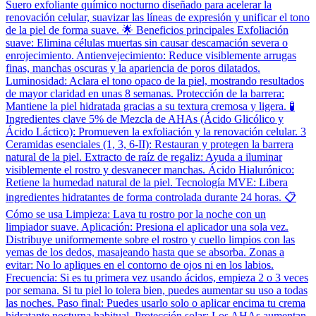
Suero exfoliante químico nocturno diseñado para acelerar la
renovación celular, suavizar las líneas de expresión y unificar el tono
de la piel de forma suave. 🌟 Beneficios principales Exfoliación
suave: Elimina células muertas sin causar descamación severa o
enrojecimiento. Antienvejecimiento: Reduce visiblemente arrugas
finas, manchas oscuras y la apariencia de poros dilatados.
Luminosidad: Aclara el tono opaco de la piel, mostrando resultados
de mayor claridad en unas 8 semanas. Protección de la barrera:
Mantiene la piel hidratada gracias a su textura cremosa y ligera. 🧪
Ingredientes clave 5% de Mezcla de AHAs (Ácido Glicólico y
Ácido Láctico): Promueven la exfoliación y la renovación celular. 3
Ceramidas esenciales (1, 3, 6-II): Restauran y protegen la barrera
natural de la piel. Extracto de raíz de regaliz: Ayuda a iluminar
visiblemente el rostro y desvanecer manchas. Ácido Hialurónico:
Retiene la humedad natural de la piel. Tecnología MVE: Libera
ingredientes hidratantes de forma controlada durante 24 horas. 📋
Cómo se usa Limpieza: Lava tu rostro por la noche con un
limpiador suave. Aplicación: Presiona el aplicador una sola vez.
Distribuye uniformemente sobre el rostro y cuello limpios con las
yemas de los dedos, masajeando hasta que se absorba. Zonas a
evitar: No lo apliques en el contorno de ojos ni en los labios.
Frecuencia: Si es tu primera vez usando ácidos, empieza 2 o 3 veces
por semana. Si tu piel lo tolera bien, puedes aumentar su uso a todas
las noches. Paso final: Puedes usarlo solo o aplicar encima tu crema
hidratante nocturna habitual. Protección solar: Los AHAs aumentan