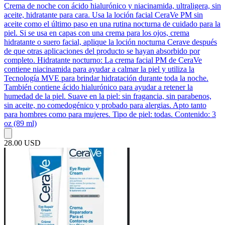
Crema de noche con ácido hialurónico y niacinamida, ultraligera, sin
aceite, hidratante para cara. Usa la loción facial CeraVe PM sin
aceite como el último paso en una rutina nocturna de cuidado para la
piel. Si se usa en capas con una crema para los ojos, crema
hidratante o suero facial, aplique la loción nocturna Cerave después
de que otras aplicaciones del producto se hayan absorbido por
completo. Hidratante nocturno: La crema facial PM de CeraVe
contiene niacinamida para ayudar a calmar la piel y utiliza la
Tecnología MVE para brindar hidratación durante toda la noche.
También contiene ácido hialurónico para ayudar a retener la
humedad de la piel. Suave en la piel: sin fragancia, sin parabenos,
sin aceite, no comedogénico y probado para alergias. Apto tanto
para hombres como para mujeres. Tipo de piel: todas. Contenido: 3
oz (89 ml)
28.00 USD