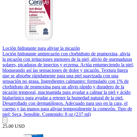
Loción hidratante para aliviar la picazón
Loción hidratante antipicazón con clorhidrato de pramoxina, alivia
la picazón con irritaciones menores de la piel, alivio de quemaduras
solares, picaduras de insectos y eczema. Actúa entumeciendo la piel,
bloqueando así las sensaciones de dolor y picazón. Textura ligera
que se absorbe rápidamente para una piel suavizada con una
sensación no grasa. Ingredientes calmantes: formulado con 1% de
clorhidrato de pramoxina para un alivio rápido y duradero de la
picazón temporal, niacinamida para ayudar a calmar la piel y ácido
hialurónico para ayudar a retener la humedad natural de la piel.
Desarrollado con dermatólogos. Adecuado para uso en la cara, el
cuerpo y las manos para aliviar temporalmente la comezón. Tipo de
piel: Seca, Sensible. Contenido: 8 oz (237 ml)
25.00 USD