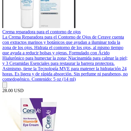
Crema reparadora para el contorno de ojos
La Crema Reparadora para el Contorno de Ojos de Cerave cuenta
con extractos marinos y botánicos que ayudan a iluminar toda la
zona de los ojos. Hidrata el contorno de los ojos, al mismo tiempo
que ayuda a reducir bolsas y ojeras. Formulado con Ácido
Hialurónico para humectar la zona; Niacinamida para calmar la piel;
y 3 Ceramidas Esenciales para restaurar la barrera protectora.
Asimismo, tiene la Tecnología MVE para matener la hidratación 24
horas. Es ligera y de rápida absorción. Sin perfume ni parabenos, no
comedogénico. Contenido: 5 oz (14 ml)
28.00 USD