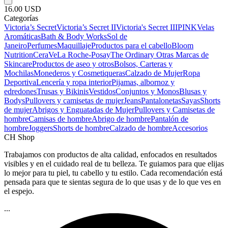
16.00 USD
Categorías
Victoria’s Secret
Victoria’s Secret II
Victoria's Secret III
PINK
Velas
Aromáticas
Bath & Body Works
Sol de
Janeiro
Perfumes
Maquillaje
Productos para el cabello
Bloom
Nutrition
CeraVe
La Roche-Posay
The Ordinary
Otras Marcas de
Skincare
Productos de aseo y otros
Bolsos, Carteras y
Mochilas
Monederos y Cosmetiqueras
Calzado de Mujer
Ropa
Deportiva
Lencería y ropa interior
Pijamas, albornoz y
edredones
Trusas y Bikinis
Vestidos
Conjuntos y Monos
Blusas y
Bodys
Pullovers y camisetas de mujer
Jeans
Pantalonetas
Sayas
Shorts
de mujer
Abrigos y Enguatadas de Mujer
Pullovers y Camisetas de
hombre
Camisas de hombre
Abrigo de hombre
Pantalón de
hombre
Joggers
Shorts de hombre
Calzado de hombre
Accesorios
CH Shop
Trabajamos con productos de alta calidad, enfocados en resultados
visibles y en el cuidado real de tu belleza. Te guiamos para que elijas
lo mejor para tu piel, tu cabello y tu estilo. Cada recomendación está
pensada para que te sientas segura de lo que usas y de lo que ves en
el espejo.
...