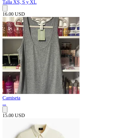
Talla XS, S y XL
16.00 USD
Camiseta
...
15.00 USD