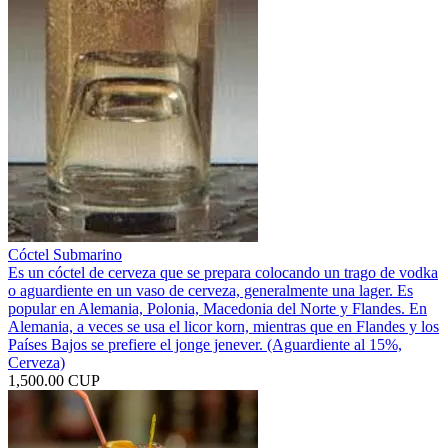
Cóctel Submarino
Es un cóctel de cerveza que se prepara colocando un trago de vodka
o aguardiente en un vaso de cerveza, generalmente una lager. Es
popular en Alemania, Polonia, Macedonia del Norte y Flandes. En
Alemania, a veces se usa el licor korn, mientras que en Flandes y los
Países Bajos se prefiere el jonge jenever. (Aguardiente al 15%,
Cerveza)
1,500.00 CUP