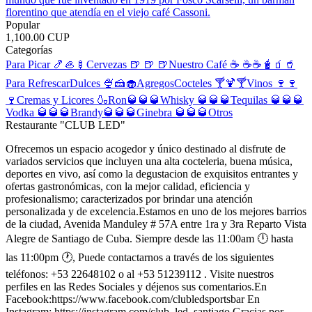
florentino que atendía en el viejo café Cassoni.
Popular
1,100.00 CUP
Categorías
Para Picar 🍤🦪🍢
Cervezas 🍺 🍺 🍺
Nuestro Café ☕️ ☕️☕️
🧋🧃🥤
Para Refrescar
Dulces 🍨🍰🧁
Agregos
Cocteles 🍸🍹🍸
Vinos 🍷🍷
🍷
Cremas y Licores 🍶
Ron🥃🥃🥃
Whisky 🥃🥃🥃
Tequilas 🥃🥃🥃
Vodka 🥃🥃🥃
Brandy🥃🥃🥃
Ginebra 🥃🥃🥃
Otros
Restaurante "CLUB LED"
Ofrecemos un espacio acogedor y único destinado al disfrute de
variados servicios que incluyen una alta cocteleria, buena música,
deportes en vivo, así como la degustacion de exquisitos entrantes y
ofertas gastronómicas, con la mejor calidad, eficiencia y
profesionalismo; caracterizados por brindar una atención
personalizada y de excelencia.Estamos en uno de los mejores barrios
de la ciudad, Avenida Manduley # 57A entre 1ra y 3ra Reparto Vista
Alegre de Santiago de Cuba. Siempre desde las 11:00am 🕛 hasta
las 11:00pm 🕐, Puede contactarnos a través de los siguientes
teléfonos: +53 22648102 o al +53 51239112 . Visite nuestros
perfiles en las Redes Sociales y déjenos sus comentarios.En
Facebook:https://www.facebook.com/clubledsportsbar En
Instagram: https://instagram.com/club_led_santiago Gracias por