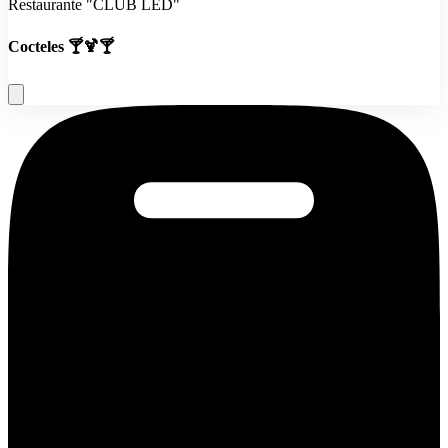
Restaurante "CLUB LED"
Cocteles 🍸🍹🍸