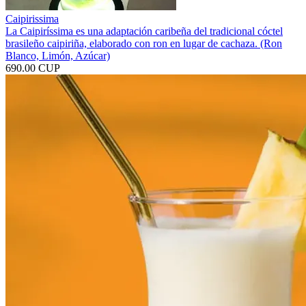
Caipirissima
La Caipiríssima es una adaptación caribeña​ del tradicional cóctel
brasileño caipiriña, elaborado con ron en lugar de cachaza. (Ron
Blanco, Limón, Azúcar)
690.00 CUP