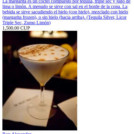
La margarita es un cóctel compuesto por tequila, triple sec y jugo de
lima o limón. A menudo se sirve con sal en el borde de la copa. La
bebida se sirve sacudiendo el hielo (con hielo), mezclado con hielo
(margarita frozen), o sin hielo (hacia arriba). (Tequila Silver, Licor
Triple Sec, Zumo Limón)
1,500.00 CUP