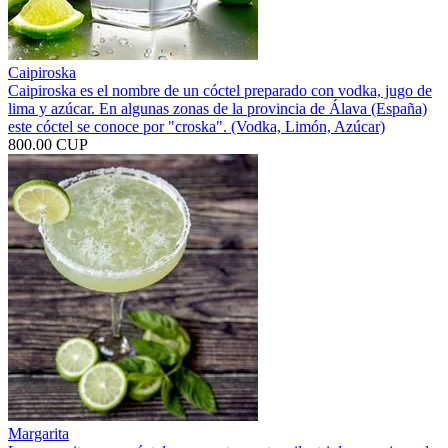
Caipiroska
Caipiroska es el nombre de un cóctel preparado con vodka, jugo de
lima y azúcar. En algunas zonas de la provincia de Álava (España)
este cóctel se conoce por "croska". (Vodka, Limón, Azúcar)
800.00 CUP
Margarita