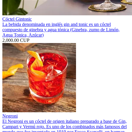
Cóctel Gintonic
La bebida denominada en inglés gin and tonic​ es un cóctel
compuesto de ginebra y agua tónica (Ginebra, zumo de Limón,
Agua Tonica, Azúcar)
2,000.00 CUP
Negroni
El Negroni es un cóctel de origen italiano preparado a base de Gin,
Campari y Vermú rojo. Es uno de los combinados más famosos del
mundo que fue inventado en 1919 por Fosco Scarselli, un barman