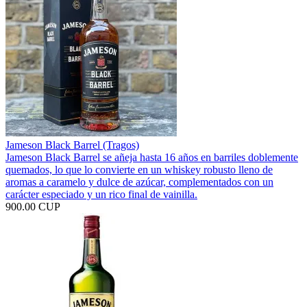
Jameson Black Barrel (Tragos)
Jameson Black Barrel se añeja hasta 16 años en barriles doblemente
quemados, lo que lo convierte en un whiskey robusto lleno de
aromas a caramelo y dulce de azúcar, complementados con un
carácter especiado y un rico final de vainilla.
900.00 CUP