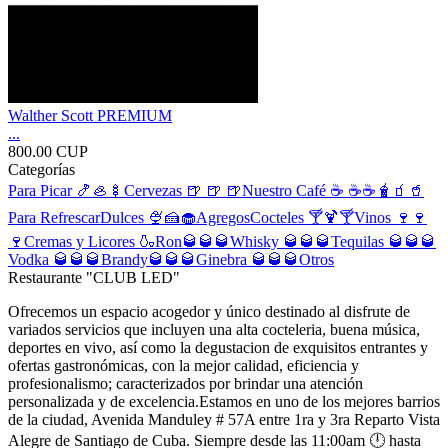
Walther Scott PREMIUM
...
800.00 CUP
Categorías
Para Picar 🍤🦪🍢
Cervezas 🍺 🍺 🍺
Nuestro Café ☕️ ☕️☕️
🧋🧃🥤
Para Refrescar
Dulces 🍨🍰🧁
Agregos
Cocteles 🍸🍹🍸
Vinos 🍷🍷
🍷
Cremas y Licores 🍶
Ron🥃🥃🥃
Whisky 🥃🥃🥃
Tequilas 🥃🥃🥃
Vodka 🥃🥃🥃
Brandy🥃🥃🥃
Ginebra 🥃🥃🥃
Otros
Restaurante "CLUB LED"
Ofrecemos un espacio acogedor y único destinado al disfrute de
variados servicios que incluyen una alta cocteleria, buena música,
deportes en vivo, así como la degustacion de exquisitos entrantes y
ofertas gastronómicas, con la mejor calidad, eficiencia y
profesionalismo; caracterizados por brindar una atención
personalizada y de excelencia.Estamos en uno de los mejores barrios
de la ciudad, Avenida Manduley # 57A entre 1ra y 3ra Reparto Vista
Alegre de Santiago de Cuba. Siempre desde las 11:00am 🕛 hasta