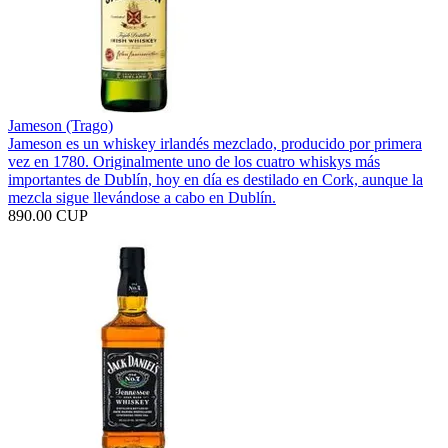
Jameson (Trago)
Jameson es un whiskey irlandés mezclado, producido por primera
vez en 1780. Originalmente uno de los cuatro whiskys más
importantes de Dublín, hoy en día es destilado en Cork, aunque la
mezcla sigue llevándose a cabo en Dublín.
890.00 CUP