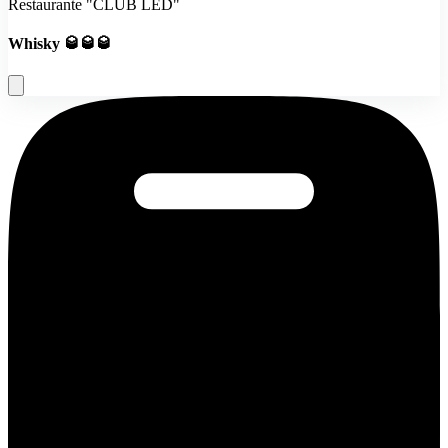
Restaurante "CLUB LED"
Whisky 🥃🥃🥃