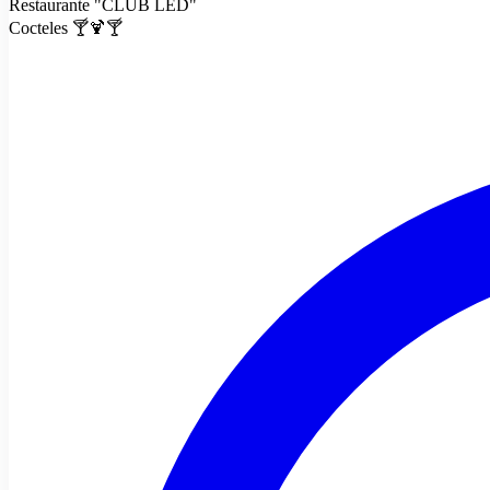
Restaurante "CLUB LED"
Cocteles 🍸🍹🍸