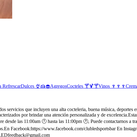
 Refrescar
Dulces 🍨🍰🧁
Agregos
Cocteles 🍸🍹🍸
Vinos 🍷🍷🍷
Crema
s servicios que incluyen una alta cocteleria, buena música, deportes en
racterizados por brindar una atención personalizada y de excelencia.Es
re desde las 11:00am 🕛 hasta las 11:00pm 🕐, Puede contactarnos a tr
rios.En Facebook:https://www.facebook.com/clubledsportsbar En Instagr
LEDfeedback@gmail.com