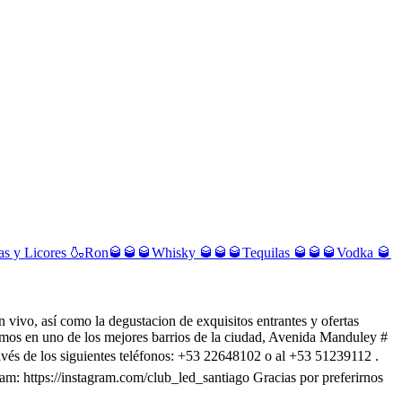
s y Licores 🍶
Ron🥃🥃🥃
Whisky 🥃🥃🥃
Tequilas 🥃🥃🥃
Vodka 🥃
 vivo, así como la degustacion de exquisitos entrantes y ofertas
tamos en uno de los mejores barrios de la ciudad, Avenida Manduley #
avés de los siguientes teléfonos: +53 22648102 o al +53 51239112 .
am: https://instagram.com/club_led_santiago Gracias por preferirnos