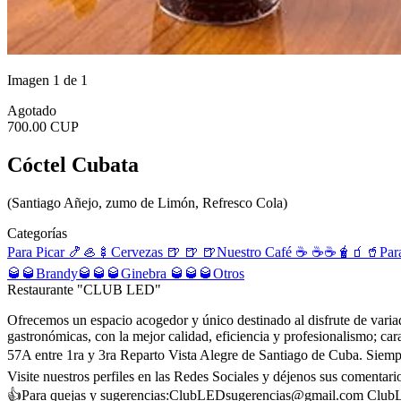
Imagen 1 de 1
Agotado
700.00 CUP
Cóctel Cubata
(Santiago Añejo, zumo de Limón, Refresco Cola)
Categorías
Para Picar 🍤🦪🍢
Cervezas 🍺 🍺 🍺
Nuestro Café ☕️ ☕️☕️
🧋🧃🥤Para
🥃🥃
Brandy🥃🥃🥃
Ginebra 🥃🥃🥃
Otros
Restaurante "CLUB LED"
Ofrecemos un espacio acogedor y único destinado al disfrute de variado
gastronómicas, con la mejor calidad, eficiencia y profesionalismo; ca
57A entre 1ra y 3ra Reparto Vista Alegre de Santiago de Cuba. Siemp
Visite nuestros perfiles en las Redes Sociales y déjenos sus comenta
👍Para quejas y sugerencias:
ClubLEDsugerencias@gmail.com
Club