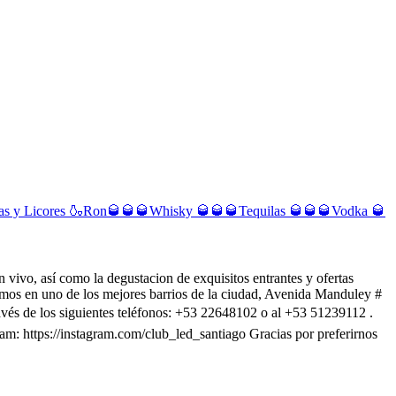
s y Licores 🍶
Ron🥃🥃🥃
Whisky 🥃🥃🥃
Tequilas 🥃🥃🥃
Vodka 🥃
 vivo, así como la degustacion de exquisitos entrantes y ofertas
tamos en uno de los mejores barrios de la ciudad, Avenida Manduley #
avés de los siguientes teléfonos: +53 22648102 o al +53 51239112 .
am: https://instagram.com/club_led_santiago Gracias por preferirnos