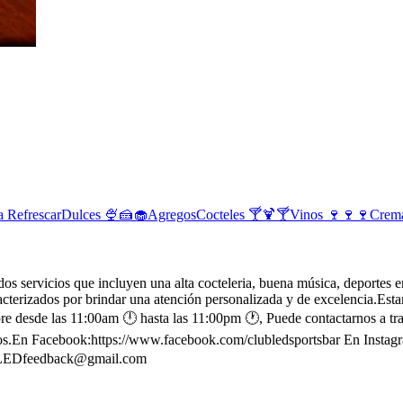
 Refrescar
Dulces 🍨🍰🧁
Agregos
Cocteles 🍸🍹🍸
Vinos 🍷🍷🍷
Crema
s servicios que incluyen una alta cocteleria, buena música, deportes en
racterizados por brindar una atención personalizada y de excelencia.Es
re desde las 11:00am 🕛 hasta las 11:00pm 🕐, Puede contactarnos a tr
rios.En Facebook:https://www.facebook.com/clubledsportsbar En Instagr
LEDfeedback@gmail.com