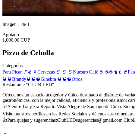
Imagen 1 de 1
Agotado
1,000.00 CUP
Pizza de Cebolla
Categorías
Para Picar 🍤🦪🍢
Cervezas 🍺 🍺 🍺
Nuestro Café ☕️ ☕️☕️
🧋🧃🥤Para
🥃🥃
Brandy🥃🥃🥃
Ginebra 🥃🥃🥃
Otros
Restaurante "CLUB LED"
Ofrecemos un espacio acogedor y único destinado al disfrute de variado
gastronómicas, con la mejor calidad, eficiencia y profesionalismo; ca
57A entre 1ra y 3ra Reparto Vista Alegre de Santiago de Cuba. Siemp
Visite nuestros perfiles en las Redes Sociales y déjenos sus comenta
👍Para quejas y sugerencias:
ClubLEDsugerencias@gmail.com
Club
...