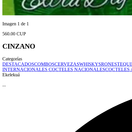
Imagen 1 de 1
560.00 CUP
CINZANO
Categorías
DESTACADOS
COMBOS
CERVEZAS
WHISKYS
RONES
TEQUI
INTERNACIONALES
COCTELES NACIONALES
COCTELES
Ekelekuá
...