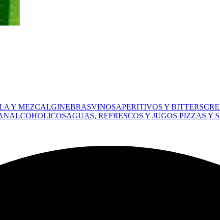
LA Y MEZCAL
GINEBRAS
VINOS
APERITIVOS Y BITTERS
CRE
 ANALCOHOLICOS
AGUAS, REFRESCOS Y JUGOS
PIZZAS Y