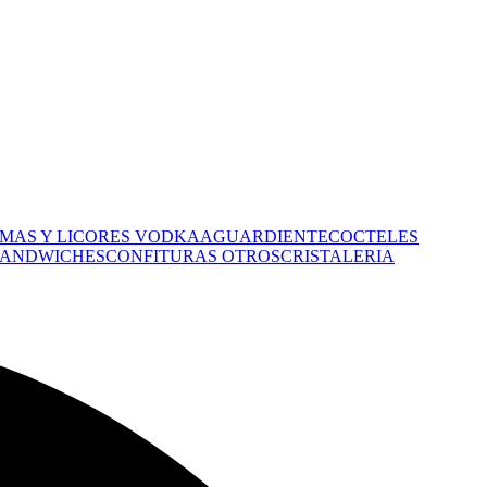
MAS Y LICORES
VODKA
AGUARDIENTE
COCTELES
 SANDWICHES
CONFITURAS
OTROS
CRISTALERIA