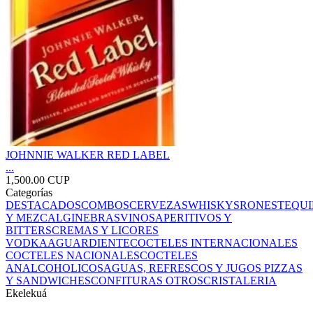
JOHNNIE WALKER RED LABEL
...
1,500.00 CUP
Categorías
DESTACADOS
COMBOS
CERVEZAS
WHISKYS
RONES
TEQUI
Y MEZCAL
GINEBRAS
VINOS
APERITIVOS Y
BITTERS
CREMAS Y LICORES
VODKA
AGUARDIENTE
COCTELES INTERNACIONALES
COCTELES NACIONALES
COCTELES
ANALCOHOLICOS
AGUAS, REFRESCOS Y JUGOS
PIZZAS
Y SANDWICHES
CONFITURAS
OTROS
CRISTALERIA
Ekelekuá