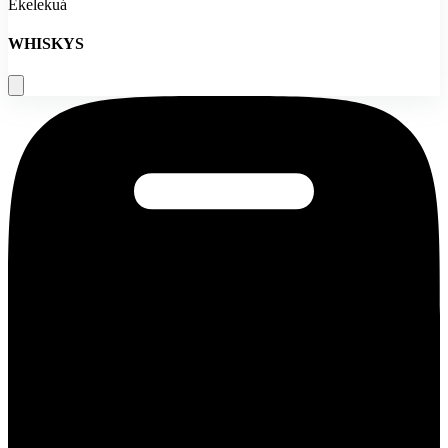
Ekelekuá
WHISKYS