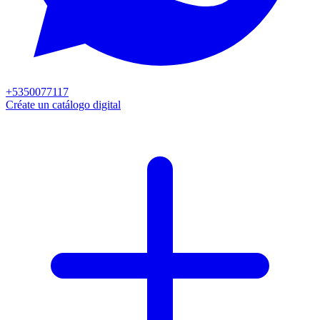
+5350077117
Créate un catálogo digital