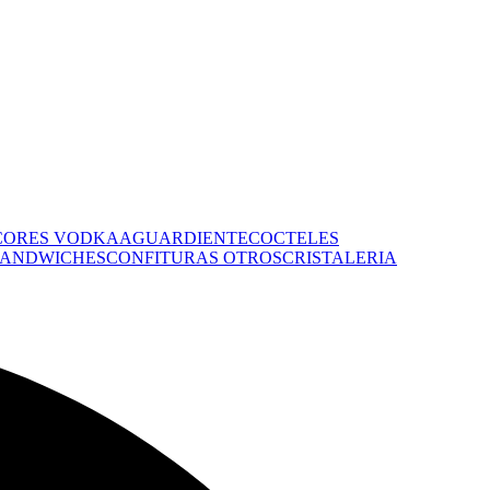
CORES
VODKA
AGUARDIENTE
COCTELES
 SANDWICHES
CONFITURAS
OTROS
CRISTALERIA