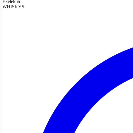
Ekelekuá
WHISKYS