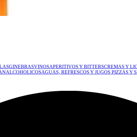
LAS
GINEBRAS
VINOS
APERITIVOS Y BITTERS
CREMAS Y LI
 ANALCOHOLICOS
AGUAS, REFRESCOS Y JUGOS
PIZZAS Y