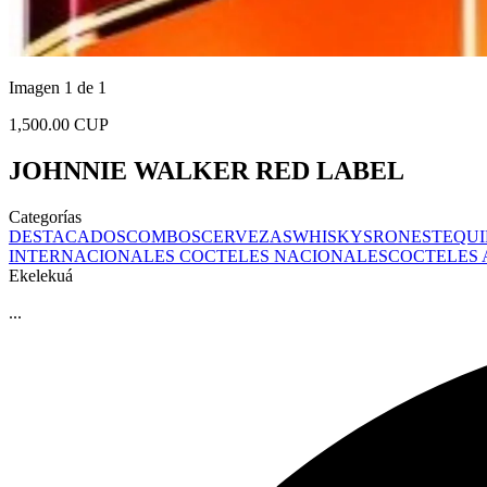
Imagen 1 de 1
1,500.00 CUP
JOHNNIE WALKER RED LABEL
Categorías
DESTACADOS
COMBOS
CERVEZAS
WHISKYS
RONES
TEQUI
INTERNACIONALES
COCTELES NACIONALES
COCTELES
Ekelekuá
...