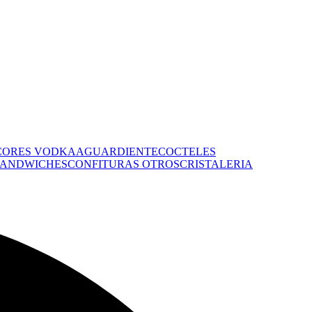
CORES
VODKA
AGUARDIENTE
COCTELES
 SANDWICHES
CONFITURAS
OTROS
CRISTALERIA