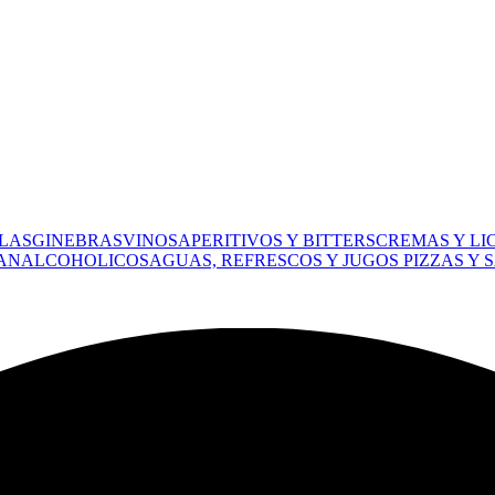
LAS
GINEBRAS
VINOS
APERITIVOS Y BITTERS
CREMAS Y LI
 ANALCOHOLICOS
AGUAS, REFRESCOS Y JUGOS
PIZZAS Y