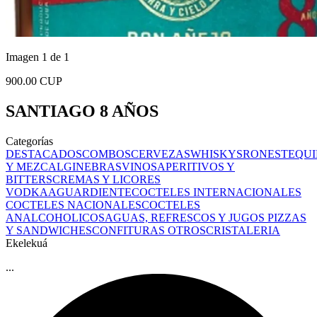
Imagen 1 de 1
900.00 CUP
SANTIAGO 8 AÑOS
Categorías
DESTACADOS
COMBOS
CERVEZAS
WHISKYS
RONES
TEQUI
Y MEZCAL
GINEBRAS
VINOS
APERITIVOS Y
BITTERS
CREMAS Y LICORES
VODKA
AGUARDIENTE
COCTELES INTERNACIONALES
COCTELES NACIONALES
COCTELES
ANALCOHOLICOS
AGUAS, REFRESCOS Y JUGOS
PIZZAS
Y SANDWICHES
CONFITURAS
OTROS
CRISTALERIA
Ekelekuá
...