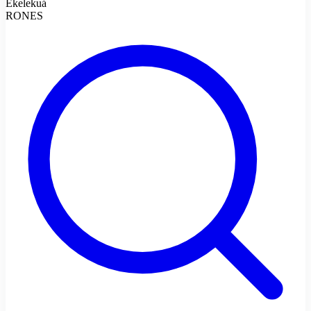
Ekelekuá
RONES