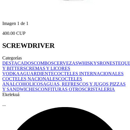
Imagen 1 de 1
400.00 CUP
SCREWDRIVER
Categorías
DESTACADOS
COMBOS
CERVEZAS
WHISKYS
RONES
TEQUI
Y BITTERS
CREMAS Y LICORES
VODKA
AGUARDIENTE
COCTELES INTERNACIONALES
COCTELES NACIONALES
COCTELES
ANALCOHOLICOS
AGUAS, REFRESCOS Y JUGOS
PIZZAS
Y SANDWICHES
CONFITURAS
OTROS
CRISTALERIA
Ekelekuá
...