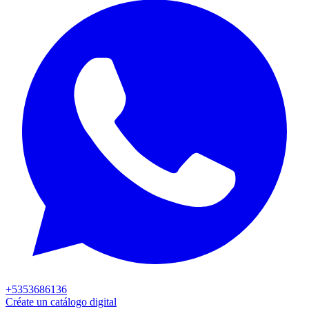
+5353686136
Créate un catálogo digital