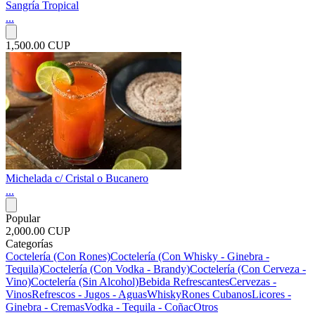
Sangría Tropical
...
1,500.00 CUP
Michelada c/ Cristal o Bucanero
...
Popular
2,000.00 CUP
Categorías
Coctelería (Con Rones)
Coctelería (Con Whisky - Ginebra -
Tequila)
Coctelería (Con Vodka - Brandy)
Coctelería (Con Cerveza -
Vino)
Coctelería (Sin Alcohol)
Bebida Refrescantes
Cervezas -
Vinos
Refrescos - Jugos - Aguas
Whisky
Rones Cubanos
Licores -
Ginebra - Cremas
Vodka - Tequila - Coñac
Otros