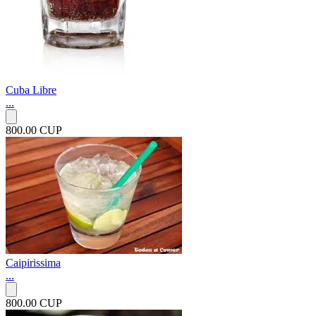
Cuba Libre
...
800.00 CUP
Caipirissima
...
800.00 CUP