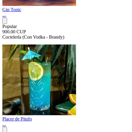
Gin Tonic
...
Popular
900.00 CUP
Coctelería (Con Vodka - Brandy)
Placer de Pitufo
...