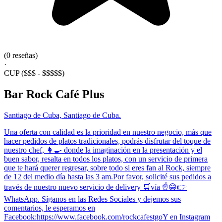
(0 reseñas)
·
CUP
($$$ - $$$$$)
Bar Rock Café Plus
Santiago de Cuba, Santiago de Cuba.
Una oferta con calidad es la prioridad en nuestro negocio, más que
hacer pedidos de platos tradicionales, podrás disfrutar del toque de
nuestro chef, 👩‍🍳 donde la imaginación en la presentación y el
buen sabor, resalta en todos los platos, con un servicio de primera
que te hará querer regresar, sobre todo si eres fan al Rock, siempre
de 12 del medio día hasta las 3 am.Por favor, solicité sus pedidos a
través de nuestro nuevo servicio de delivery 🛒vía ☝️😁👉
WhatsApp. Síganos en las Redes Sociales y dejemos sus
comentarios, le esperamos en
Facebook:https://www.facebook.com/rockcafestgoY en Instagram