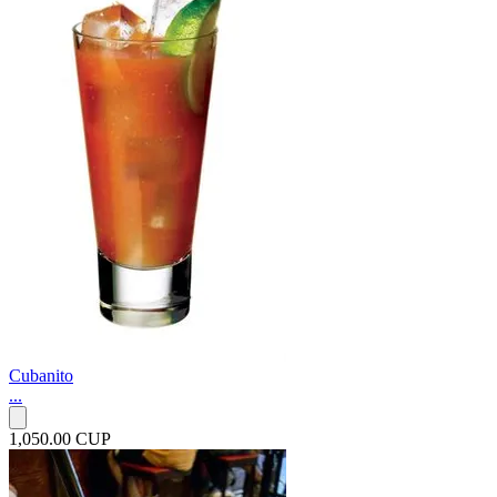
Cubanito
...
1,050.00 CUP