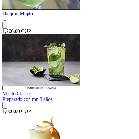
Daiquiri Mojito
...
1,200.00 CUP
Mojito Clásico
Preparado con ron 3 años
1,000.00 CUP