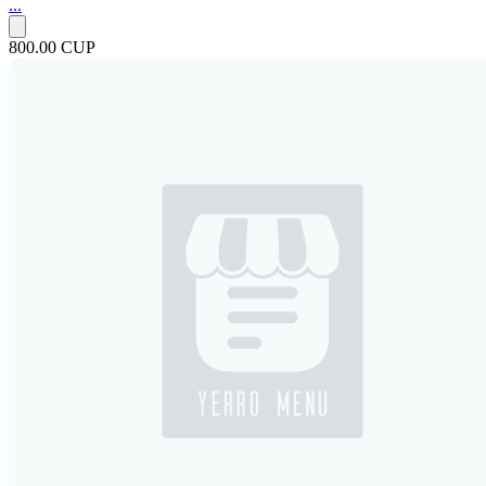
...
800.00 CUP