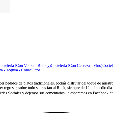
octelería (Con Vodka - Brandy)
Coctelería (Con Cerveza - Vino)
Coctel
a - Tequila - Coñac
Otros
er pedidos de platos tradicionales, podrás disfrutar del toque de nuestr
er regresar, sobre todo si eres fan al Rock, siempre de 12 del medio día 
edes Sociales y dejemos sus comentarios, le esperamos en Facebook:h