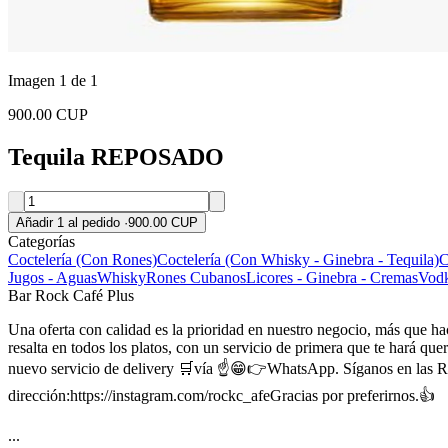
Imagen 1 de 1
900.00 CUP
Tequila REPOSADO
Añadir 1 al pedido
·
900.00 CUP
Categorías
Coctelería (Con Rones)
Coctelería (Con Whisky - Ginebra - Tequila)
C
Jugos - Aguas
Whisky
Rones Cubanos
Licores - Ginebra - Cremas
Vodk
Bar Rock Café Plus
Una oferta con calidad es la prioridad en nuestro negocio, más que hac
resalta en todos los platos, con un servicio de primera que te hará quer
nuevo servicio de delivery 🛒vía ☝️😁👉WhatsApp. Síganos en las R
dirección:https://instagram.com/rockc_afeGracias por preferirnos.👍
...