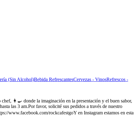
ería (Sin Alcohol)
Bebida Refrescantes
Cervezas - Vinos
Refrescos -
o chef, 👩‍🍳 donde la imaginación en la presentación y el buen sabor,
hasta las 3 am.Por favor, solicité sus pedidos a través de nuestro
ttps://www.facebook.com/rockcafestgoY en Instagram estamos en esta