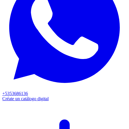
+5353686136
Créate un catálogo digital