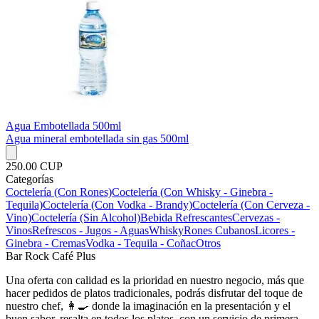
Agua Embotellada 500ml
Agua mineral embotellada sin gas 500ml
250.00 CUP
Categorías
Coctelería (Con Rones)
Coctelería (Con Whisky - Ginebra -
Tequila)
Coctelería (Con Vodka - Brandy)
Coctelería (Con Cerveza -
Vino)
Coctelería (Sin Alcohol)
Bebida Refrescantes
Cervezas -
Vinos
Refrescos - Jugos - Aguas
Whisky
Rones Cubanos
Licores -
Ginebra - Cremas
Vodka - Tequila - Coñac
Otros
Bar Rock Café Plus
Una oferta con calidad es la prioridad en nuestro negocio, más que
hacer pedidos de platos tradicionales, podrás disfrutar del toque de
nuestro chef, 👩‍🍳 donde la imaginación en la presentación y el
buen sabor, resalta en todos los platos, con un servicio de primera