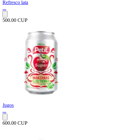
Refresco lata
...
500.00 CUP
Jugos
...
600.00 CUP