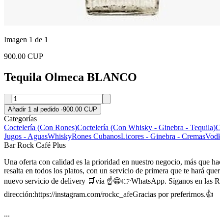
Imagen 1 de 1
900.00 CUP
Tequila Olmeca BLANCO
Añadir 1 al pedido
·
900.00 CUP
Categorías
Coctelería (Con Rones)
Coctelería (Con Whisky - Ginebra - Tequila)
C
Jugos - Aguas
Whisky
Rones Cubanos
Licores - Ginebra - Cremas
Vodk
Bar Rock Café Plus
Una oferta con calidad es la prioridad en nuestro negocio, más que hac
resalta en todos los platos, con un servicio de primera que te hará quer
nuevo servicio de delivery 🛒vía ☝️😁👉WhatsApp. Síganos en las R
dirección:https://instagram.com/rockc_afeGracias por preferirnos.👍
...