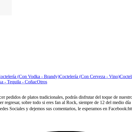
octelería (Con Vodka - Brandy)
Coctelería (Con Cerveza - Vino)
Coctel
a - Tequila - Coñac
Otros
er pedidos de platos tradicionales, podrás disfrutar del toque de nuestr
er regresar, sobre todo si eres fan al Rock, siempre de 12 del medio día 
edes Sociales y dejemos sus comentarios, le esperamos en Facebook:h