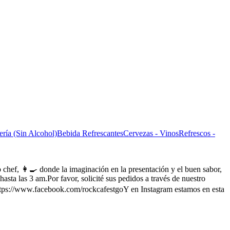
ería (Sin Alcohol)
Bebida Refrescantes
Cervezas - Vinos
Refrescos -
o chef, 👩‍🍳 donde la imaginación en la presentación y el buen sabor,
hasta las 3 am.Por favor, solicité sus pedidos a través de nuestro
ttps://www.facebook.com/rockcafestgoY en Instagram estamos en esta