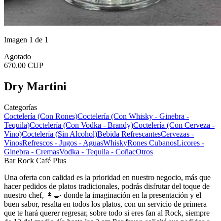
Imagen 1 de 1
Agotado
670.00 CUP
Dry Martini
Categorías
Coctelería (Con Rones)
Coctelería (Con Whisky - Ginebra -
Tequila)
Coctelería (Con Vodka - Brandy)
Coctelería (Con Cerveza -
Vino)
Coctelería (Sin Alcohol)
Bebida Refrescantes
Cervezas -
Vinos
Refrescos - Jugos - Aguas
Whisky
Rones Cubanos
Licores -
Ginebra - Cremas
Vodka - Tequila - Coñac
Otros
Bar Rock Café Plus
Una oferta con calidad es la prioridad en nuestro negocio, más que
hacer pedidos de platos tradicionales, podrás disfrutar del toque de
nuestro chef, 👩‍🍳 donde la imaginación en la presentación y el
buen sabor, resalta en todos los platos, con un servicio de primera
que te hará querer regresar, sobre todo si eres fan al Rock, siempre