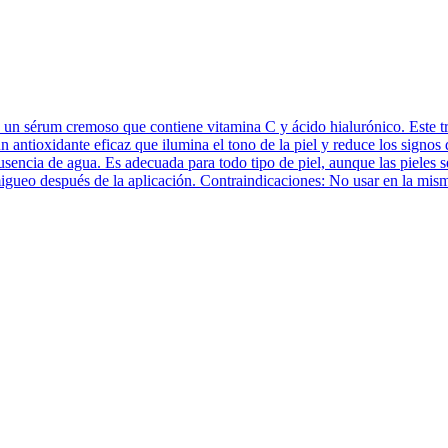
sérum cremoso que contiene vitamina C y ácido hialurónico. Este trat
 un antioxidante eficaz que ilumina el tono de la piel y reduce los sign
encia de agua. Es adecuada para todo tipo de piel, aunque las pieles 
rmigueo después de la aplicación. Contraindicaciones: No usar en la 