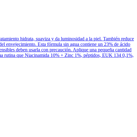
amiento hidrata, suaviza y da luminosidad a la piel. También reduce
os del envejecimiento. Esta fórmula sin agua contiene un 23% de ácido
sensibles deben usarla con precaución. Aplique una pequeña cantidad
misma rutina que Niacinamida 10% + Zinc 1%, péptidos, EUK 134 0,1%,