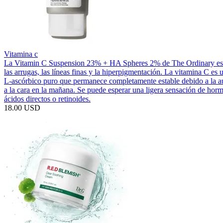
Vitamina c
La Vitamin C Suspension 23% + HA Spheres 2% de The Ordinary es un 
las arrugas, las líneas finas y la hiperpigmentación. La vitamina C es
L-ascórbico puro que permanece completamente estable debido a la aus
a la cara en la mañana. Se puede esperar una ligera sensación de ho
ácidos directos o retinoides.
18.00 USD