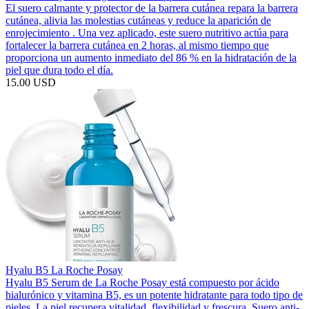
El suero calmante y protector de la barrera cutánea repara la barrera
cutánea, alivia las molestias cutáneas y reduce la aparición de
enrojecimiento . Una vez aplicado, este suero nutritivo actúa para
fortalecer la barrera cutánea en 2 horas, al mismo tiempo que
proporciona un aumento inmediato del 86 % en la hidratación de la
piel que dura todo el día.
15.00 USD
Hyalu B5 La Roche Posay
Hyalu B5 Serum de La Roche Posay está compuesto por ácido
hialurónico y vitamina B5, es un potente hidratante para todo tipo de
pieles. La piel recupera vitalidad, flexibilidad y frescura. Suero anti-