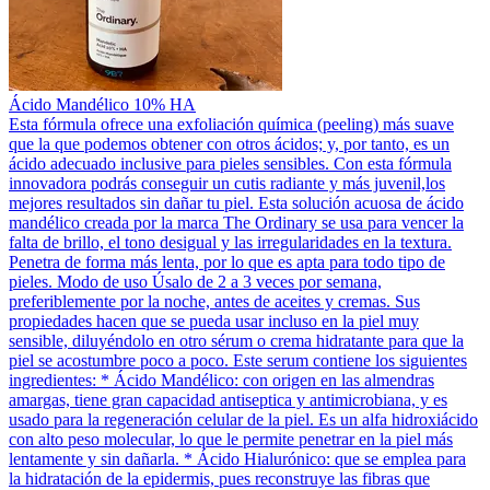
Ácido Mandélico 10% HA
Esta fórmula ofrece una exfoliación química (peeling) más suave
que la que podemos obtener con otros ácidos; y, por tanto, es un
ácido adecuado inclusive para pieles sensibles. Con esta fórmula
innovadora podrás conseguir un cutis radiante y más juvenil,los
mejores resultados sin dañar tu piel. Esta solución acuosa de ácido
mandélico creada por la marca The Ordinary se usa para vencer la
falta de brillo, el tono desigual y las irregularidades en la textura.
Penetra de forma más lenta, por lo que es apta para todo tipo de
pieles. Modo de uso Úsalo de 2 a 3 veces por semana,
preferiblemente por la noche, antes de aceites y cremas. Sus
propiedades hacen que se pueda usar incluso en la piel muy
sensible, diluyéndolo en otro sérum o crema hidratante para que la
piel se acostumbre poco a poco. Este serum contiene los siguientes
ingredientes: * Ácido Mandélico: con origen en las almendras
amargas, tiene gran capacidad antiseptica y antimicrobiana, y es
usado para la regeneración celular de la piel. Es un alfa hidroxiácido
con alto peso molecular, lo que le permite penetrar en la piel más
lentamente y sin dañarla. * Ácido Hialurónico: que se emplea para
la hidratación de la epidermis, pues reconstruye las fibras que