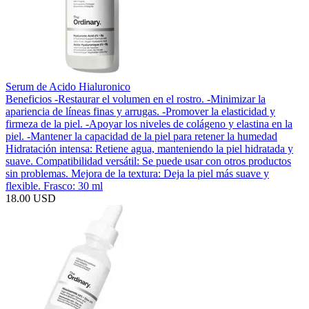
Serum de Acido Hialuronico
Beneficios -Restaurar el volumen en el rostro. -Minimizar la
apariencia de líneas finas y arrugas. -Promover la elasticidad y
firmeza de la piel. -Apoyar los niveles de colágeno y elastina en la
piel. -Mantener la capacidad de la piel para retener la humedad
Hidratación intensa: Retiene agua, manteniendo la piel hidratada y
suave. Compatibilidad versátil: Se puede usar con otros productos
sin problemas. Mejora de la textura: Deja la piel más suave y
flexible. Frasco: 30 ml
18.00 USD