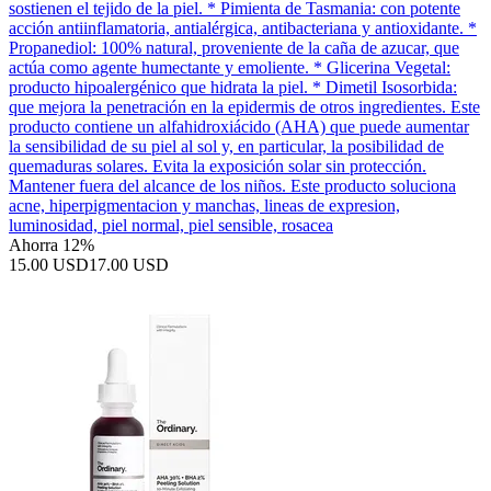
sostienen el tejido de la piel. * Pimienta de Tasmania: con potente
acción antiinflamatoria, antialérgica, antibacteriana y antioxidante. *
Propanediol: 100% natural, proveniente de la caña de azucar, que
actúa como agente humectante y emoliente. * Glicerina Vegetal:
producto hipoalergénico que hidrata la piel. * Dimetil Isosorbida:
que mejora la penetración en la epidermis de otros ingredientes. Este
producto contiene un alfahidroxiácido (AHA) que puede aumentar
la sensibilidad de su piel al sol y, en particular, la posibilidad de
quemaduras solares. Evita la exposición solar sin protección.
Mantener fuera del alcance de los niños. Este producto soluciona
acne, hiperpigmentacion y manchas, lineas de expresion,
luminosidad, piel normal, piel sensible, rosacea
Ahorra 12%
15.00 USD
17.00 USD