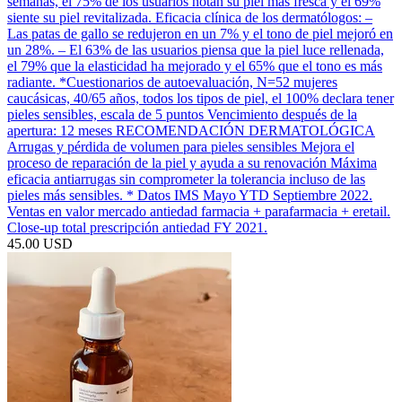
semanas, el 75% de los usuarios notan su piel más fresca y el 69%
siente su piel revitalizada. Eficacia clínica de los dermatólogos: –
Las patas de gallo se redujeron en un 7% y el tono de piel mejoró en
un 28%. – El 63% de las usuarios piensa que la piel luce rellenada,
el 79% que la elasticidad ha mejorado y el 65% que el tono es más
radiante. *Cuestionarios de autoevaluación, N=52 mujeres
caucásicas, 40/65 años, todos los tipos de piel, el 100% declara tener
pieles sensibles, escala de 5 puntos Vencimiento después de la
apertura: 12 meses RECOMENDACIÓN DERMATOLÓGICA
Arrugas y pérdida de volumen para pieles sensibles Mejora el
proceso de reparación de la piel y ayuda a su renovación Máxima
eficacia antiarrugas sin comprometer la tolerancia incluso de las
pieles más sensibles. * Datos IMS Mayo YTD Septiembre 2022.
Ventas en valor mercado antiedad farmacia + parafarmacia + eretail.
Close-up total prescripción antiedad FY 2021.
45.00 USD