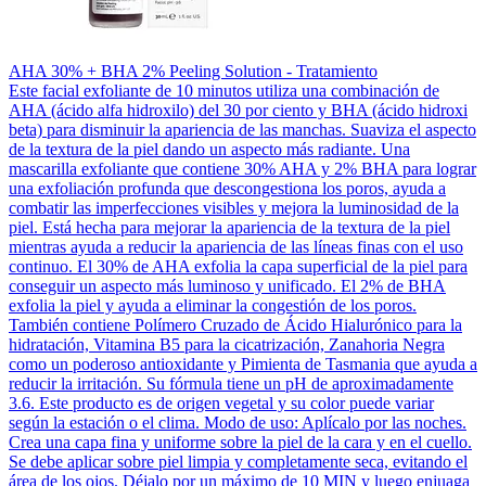
AHA 30% + BHA 2% Peeling Solution - Tratamiento
Este facial exfoliante de 10 minutos utiliza una combinación de
AHA (ácido alfa hidroxilo) del 30 por ciento y BHA (ácido hidroxi
beta) para disminuir la apariencia de las manchas. Suaviza el aspecto
de la textura de la piel dando un aspecto más radiante. Una
mascarilla exfoliante que contiene 30% AHA y 2% BHA para lograr
una exfoliación profunda que descongestiona los poros, ayuda a
combatir las imperfecciones visibles y mejora la luminosidad de la
piel. Está hecha para mejorar la apariencia de la textura de la piel
mientras ayuda a reducir la apariencia de las líneas finas con el uso
continuo. El 30% de AHA exfolia la capa superficial de la piel para
conseguir un aspecto más luminoso y unificado. El 2% de BHA
exfolia la piel y ayuda a eliminar la congestión de los poros.
También contiene Polímero Cruzado de Ácido Hialurónico para la
hidratación, Vitamina B5 para la cicatrización, Zanahoria Negra
como un poderoso antioxidante y Pimienta de Tasmania que ayuda a
reducir la irritación. Su fórmula tiene un pH de aproximadamente
3.6. Este producto es de origen vegetal y su color puede variar
según la estación o el clima. Modo de uso: Aplícalo por las noches.
Crea una capa fina y uniforme sobre la piel de la cara y en el cuello.
Se debe aplicar sobre piel limpia y completamente seca, evitando el
área de los ojos. Déjalo por un máximo de 10 MIN y luego enjuaga