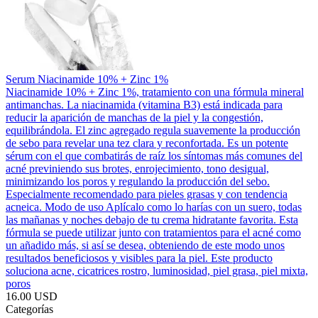
Serum Niacinamide 10% + Zinc 1%
Niacinamide 10% + Zinc 1%, tratamiento con una fórmula mineral
antimanchas. La niacinamida (vitamina B3) está indicada para
reducir la aparición de manchas de la piel y la congestión,
equilibrándola. El zinc agregado regula suavemente la producción
de sebo para revelar una tez clara y reconfortada. Es un potente
sérum con el que combatirás de raíz los síntomas más comunes del
acné previniendo sus brotes, enrojecimiento, tono desigual,
minimizando los poros y regulando la producción del sebo.
Especialmente recomendado para pieles grasas y con tendencia
acneica. Modo de uso Aplícalo como lo harías con un suero, todas
las mañanas y noches debajo de tu crema hidratante favorita. Esta
fórmula se puede utilizar junto con tratamientos para el acné como
un añadido más, si así se desea, obteniendo de este modo unos
resultados beneficiosos y visibles para la piel. Este producto
soluciona acne, cicatrices rostro, luminosidad, piel grasa, piel mixta,
poros
16.00 USD
Categorías