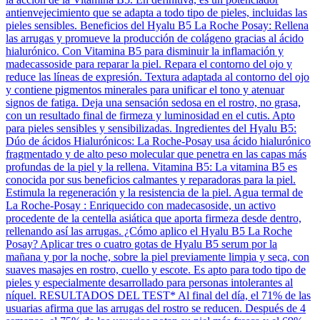
antienvejecimiento que se adapta a todo tipo de pieles, incluidas las
pieles sensibles. Beneficios del Hyalu B5 La Roche Posay: Rellena
las arrugas y promueve la producción de colágeno gracias al ácido
hialurónico. Con Vitamina B5 para disminuir la inflamación y
madecassoside para reparar la piel. Repara el contorno del ojo y
reduce las líneas de expresión. Textura adaptada al contorno del ojo
y contiene pigmentos minerales para unificar el tono y atenuar
signos de fatiga. Deja una sensación sedosa en el rostro, no grasa,
con un resultado final de firmeza y luminosidad en el cutis. Apto
para pieles sensibles y sensibilizadas. Ingredientes del Hyalu B5:
Dúo de ácidos Hialurónicos: La Roche-Posay usa ácido hialurónico
fragmentado y de alto peso molecular que penetra en las capas más
profundas de la piel y la rellena. Vitamina B5: La vitamina B5 es
conocida por sus beneficios calmantes y reparadoras para la piel.
Estimula la regeneración y la resistencia de la piel. Agua termal de
La Roche-Posay : Enriquecido con madecasoside, un activo
procedente de la centella asiática que aporta firmeza desde dentro,
rellenando así las arrugas. ¿Cómo aplico el Hyalu B5 La Roche
Posay? Aplicar tres o cuatro gotas de Hyalu B5 serum por la
mañana y por la noche, sobre la piel previamente limpia y seca, con
suaves masajes en rostro, cuello y escote. Es apto para todo tipo de
pieles y especialmente desarrollado para personas intolerantes al
níquel. RESULTADOS DEL TEST* Al final del día, el 71% de las
usuarias afirma que las arrugas del rostro se reducen. Después de 4