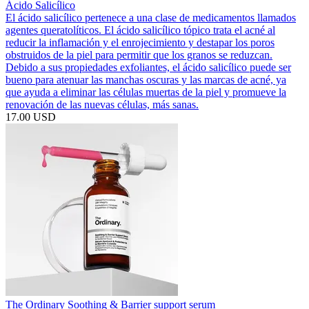
Ácido Salicílico
El ácido salicílico pertenece a una clase de medicamentos llamados
agentes queratolíticos. El ácido salicílico tópico trata el acné al
reducir la inflamación y el enrojecimiento y destapar los poros
obstruidos de la piel para permitir que los granos se reduzcan.
Debido a sus propiedades exfoliantes, el ácido salicílico puede ser
bueno para atenuar las manchas oscuras y las marcas de acné, ya
que ayuda a eliminar las células muertas de la piel y promueve la
renovación de las nuevas células, más sanas.
17.00 USD
The Ordinary Soothing & Barrier support serum