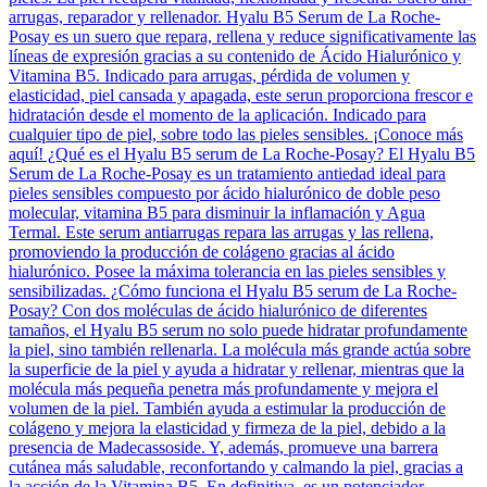
arrugas, reparador y rellenador. Hyalu B5 Serum de La Roche-
Posay es un suero que repara, rellena y reduce significativamente las
líneas de expresión gracias a su contenido de Ácido Hialurónico y
Vitamina B5. Indicado para arrugas, pérdida de volumen y
elasticidad, piel cansada y apagada, este serun proporciona frescor e
hidratación desde el momento de la aplicación. Indicado para
cualquier tipo de piel, sobre todo las pieles sensibles. ¡Conoce más
aquí! ¿Qué es el Hyalu B5 serum de La Roche-Posay? El Hyalu B5
Serum de La Roche-Posay es un tratamiento antiedad ideal para
pieles sensibles compuesto por ácido hialurónico de doble peso
molecular, vitamina B5 para disminuir la inflamación y Agua
Termal. Este serum antiarrugas repara las arrugas y las rellena,
promoviendo la producción de colágeno gracias al ácido
hialurónico. Posee la máxima tolerancia en las pieles sensibles y
sensibilizadas. ¿Cómo funciona el Hyalu B5 serum de La Roche-
Posay? Con dos moléculas de ácido hialurónico de diferentes
tamaños, el Hyalu B5 serum no solo puede hidratar profundamente
la piel, sino también rellenarla. La molécula más grande actúa sobre
la superficie de la piel y ayuda a hidratar y rellenar, mientras que la
molécula más pequeña penetra más profundamente y mejora el
volumen de la piel. También ayuda a estimular la producción de
colágeno y mejora la elasticidad y firmeza de la piel, debido a la
presencia de Madecassoside. Y, además, promueve una barrera
cutánea más saludable, reconfortando y calmando la piel, gracias a
la acción de la Vitamina B5. En definitiva, es un potenciador