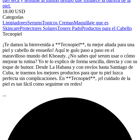
piel seca y sensible al mismo tiempo que fortalece la barrera de la
piel.
18.00 USD
Categorías
Limpiadores
Serums
Tonicos
Cremas
Maquillaje que es
Skincare
Protectores Solares
Toners Pads
Productos para el Cabello
Tecnopiel
¡Te damos la bienvenida a **Tecnopiel**, tu mejor aliada para una
piel y cabello de ensueño! Aquí te guío paso a paso en el
maravilloso mundo del Kbeauty. ¿No sabes qué serum usar o cómo
mejorar tu rutina? Yo te lo explico de forma sencilla, directa y con su
toque de humor. Desde La Habana y con envíos hasta Santiago de
Cuba, te traemos los mejores productos para que tu piel luzca
perfecta sin complicaciones. En **Tecnopiel**, ¡el cuidado de la
piel es tan fácil como seguirme en redes!
...