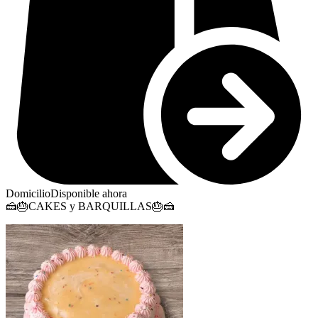
Domicilio
Disponible ahora
🍰🎂CAKES y BARQUILLAS🎂🍰