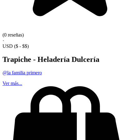
(0 reseñas)
·
USD
($ - $$)
Trapiche - Heladería Dulcería
@la familia primero
Ver más...